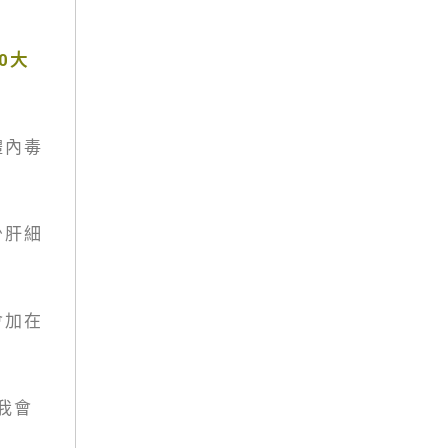
10大
體內毒
少肝細
會加在
我會