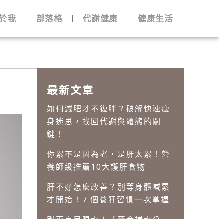
於我
部落格
代謝健康
健康生活
最新文章
如何減肥才不復胖？破解快速瘦
身迷思，找回代謝與體態的關
鍵！
你累不是因為老，是肝太累！營
養師級推薦10大護肝食物
肝不好怎麼改善？別等身體喊累
才開始！7 個養肝習慣一次掌握