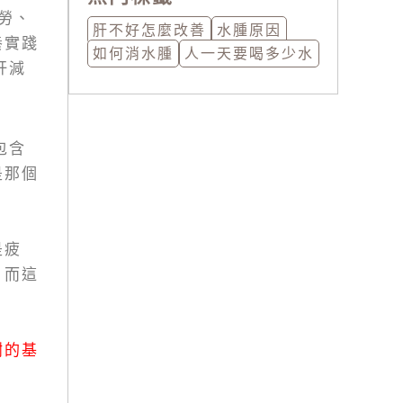
勞、
肝不好怎麼改善
水腫原因
養實踐
如何消水腫
人一天要喝多少水
肝減
包含
是那個
是疲
，而這
謝的基