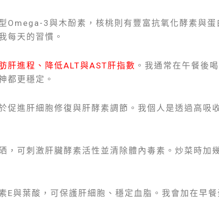
Omega-3與木酚素，核桃則有豐富抗氧化酵素與蛋
我每天的習慣。
肪肝進程、降低ALT與AST肝指數
。我通常在午餐後喝
神都更穩定。
於促進肝細胞修復與肝酵素調節。我個人是透過高吸
硒，可刺激肝臟酵素活性並清除體內毒素。炒菜時加
素E與葉酸，可保護肝細胞、穩定血脂。我會加在早餐