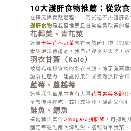
10大護肝食物推薦：從飲
在研究與實踐過程中，我試過不少護肝飲
護肝食物
是我最推薦且日常容易取得的選
花椰菜、青花菜
這類
十字花科蔬菜
含有天然硫化物（如蘿
素與環境荷爾蒙。我自己幾乎天天吃，蒸
羽衣甘藍（Kale）
被譽為超級食物的羽衣甘藍，除了有高纖
胞氧化壓力。建議打果汁或燙熟涼拌食用
藍莓、蔓越莓
這些深色莓果中含有大量
花青素與多酚化
早餐優格裡吃，或打成冰沙，酸甜又保肝
鮭魚、鯖魚
這兩種魚富含
Omega-3脂肪酸
，可抑制
固定每週吃兩次烤鮭魚，搭配簡單蔬菜，