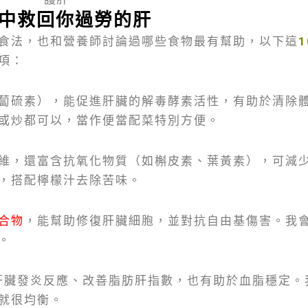
食中救回你過勞的肝
食法，也和營養師討論過哪些食物最有幫助，以下這
項：
蔔硫素），能促進肝臟的解毒酵素活性，有助於清除
或炒都可以，當作便當配菜特別方便。
維，還富含抗氧化物質（如槲皮素、葉黃素），可減
，搭配檸檬汁去除苦味。
合物
，能幫助修復肝臟細胞，並對抗自由基傷害。我
。
肝臟發炎反應、改善脂肪肝指數，也有助於血脂穩定。
就很均衡。