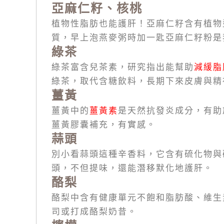
亞麻仁籽、核桃
植物性脂肪也能護肝！亞麻仁籽含有植物型
質，早上泡燕麥粥時加一匙亞麻仁籽粉是
綠茶
綠茶富含兒茶素，研究指出能幫助
減緩脂
綠茶，取代含糖飲料，長期下來皮膚與精
薑黃
薑黃中的
薑黃素
是天然抗發炎成分，有助
薑黃膠囊補充，有實感。
蒜頭
別小看蒜頭這種辛香料，它含有硫化物與
頭，不但提味，還能潛移默化地護肝。
酪梨
酪梨中含有健康單元不飽和脂肪酸、維生
司或打成酪梨奶昔。