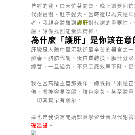
曾經的我，白天忙著開會、晚上還要回信
代謝變慢、肚子變大。當時還以為只是年
者，我親身體驗到
護肝
對代謝的重要性，
壓，讓你找回能量與精神。
為什麼「護肝」是你該在意
肝臟是人體中最沉默卻最辛苦的器官之一
解毒、脂肪代謝、蛋白質轉換、膽汁分泌
總管，一旦過勞，不只工廠效率下降，更
我在當高階主管那幾年，總覺得「累是正
倦、餐後容易腹脹、臉色變黃、甚至體重
一切其實早有跡象。
這也是我決定開始認真學習營養與代謝管
礎建設
。