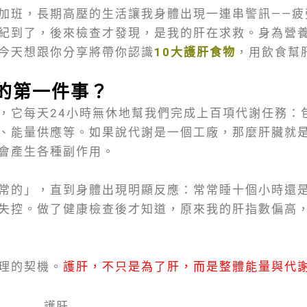
加班，長期高壓的生活讓我身體出現一連串警訊——疲
紀到了，後來檢查才發現，是我的肝在求救。身為營
今天想跟你分享將帶你認識
10大護肝食物
，用飲食幫
的第一件事？
，它每天24小時無休地幫我們完成上百項代謝任務：
、能量供應等。如果說代謝是一個工廠，那麼肝臟就
會產生各種副作用。
常的」，直到身體出現明顯反應：常常睡十個小時還
失控。做了健康檢查後才知道，原來我的肝指數偏高
理的契機。
護肝，不只是為了肝，而是整體能量與代