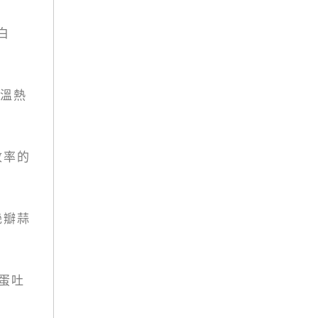
白
溫熱
收率的
幾瓣蒜
蛋吐