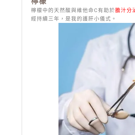
檸檬
檸檬中的天然酸與維他命C有助於
膽汁分
經持續三年，是我的護肝小儀式。