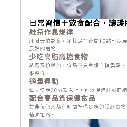
日常習慣＋飲食配合，讓護
維持作息規律
肝臟最怕熬夜，尤其是在夜間10點～凌
最好的禮物。
少吃高脂高糖食物
精緻澱粉與加工食品不只會讓血糖震盪，
來愈低。
適量運動
每天快走20分鐘以上，可以促進肝臟的
配合高品質保健食品
並非每個人都有時間準備足夠的護肝食物
輔助策略。