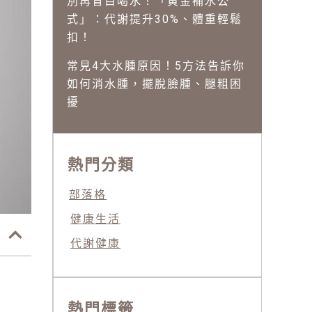
別再盲目喝水！「黃金補水公
式」：代謝提升30%、體重輕鬆
扣！
常見4大水腫原因！5方法告訴你
如何消水腫，擺脫臉腫、腿粗困
擾
熱門分類
部落格
健康生活
代謝健康
熱門標籤