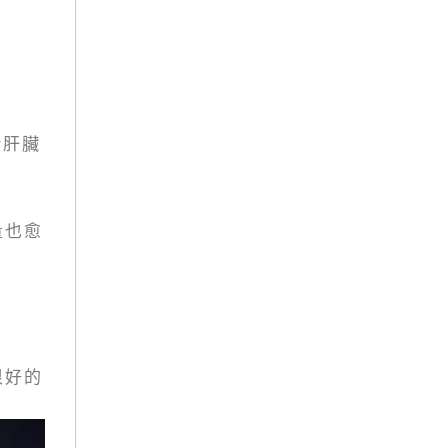
給肝臟
量也愈
很好的