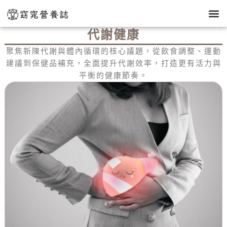
跳
至
關於我
部落格
代謝健康
健康生活
代謝健康
主
要
聚焦新陳代謝與體內循環的核心議題，從飲食調整、運動
內
建議到保健品補充，全面提升代謝效率，打造更有活力與
平衡的健康節奏。
容