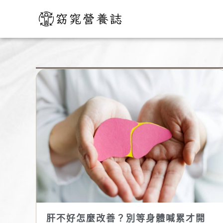
跳
至
主
要
內
容
肝不好怎麼改善？別等身體喊累才開