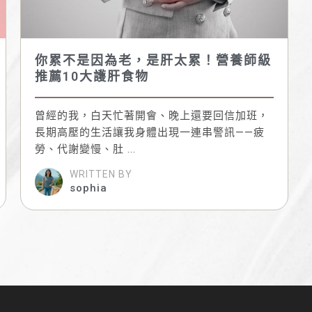
你累不是因為老，是肝太累！營養師級
推薦10大護肝食物
曾經的我，白天忙著開會、晚上還要回信加班，
長期高壓的生活讓我身體出現一連串警訊——疲
勞、代謝變慢、肚 ...
WRITTEN BY
sophia